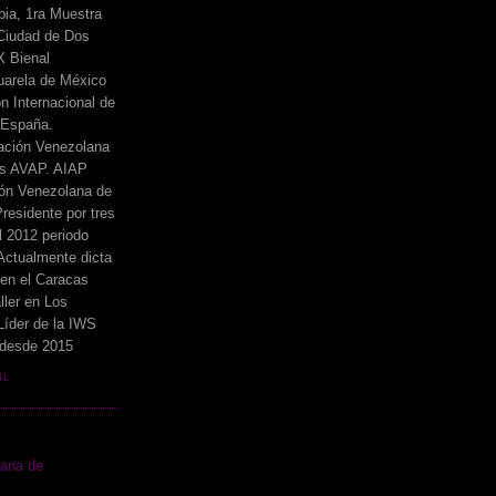
ia, 1ra Muestra
 Ciudad de Dos
X Bienal
uarela de México
n Internacional de
 España.
ación Venezolana
cos AVAP. AIAP
ón Venezolana de
residente por tres
l 2012 periodo
Actualmente dicta
 en el Caracas
ller en Los
íder de la IWS
 desde 2015
IL
lana de