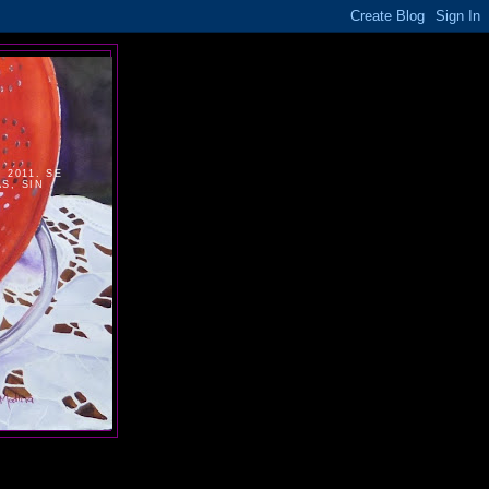
2011. SE
S, SIN