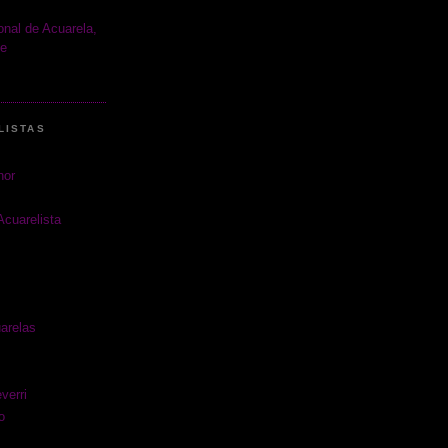
ional de Acuarela,
le
LISTAS
nor
Acuarelista
arelas
verri
o