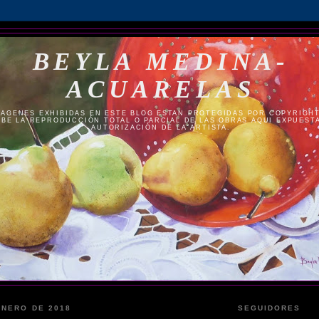
BEYLA MEDINA-
ACUARELAS
MAGENES EXHIBIDAS EN ESTE BLOG ESTAN PROTEGIDAS POR COPYRIGHT 
BE LA REPRODUCCIÓN TOTAL O PARCIAL DE LAS OBRAS AQUI EXPUESTA
AUTORIZACIÓN DE LA ARTISTA.
ENERO DE 2018
SEGUIDORES