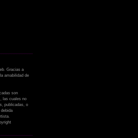
eb. Gracias a
 la amabilidad de
icadas son
s, las cuales no
s, publicadas, o
a debida
tista.
yright