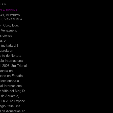
LES
YLA MEDINA
AS, DISTRITO
AL, VENEZUELA
n Coro, Edo.
 Venezuela.
siciones
es e
 invitada al I
uarela en
ante de Norte a
ela Internacional
l 2008. 3ra Trienal
uarela en
pone en España,
eleccionada a
nal Internacional
 Viña del Mar, IX
l de Acuarela,
1 En 2012 Expone
gio Italia, 4ta
al de Acuarelas en