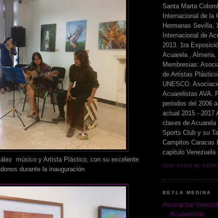
Santa Marta Colomb
Internacional de la
Hermanas Sevilla. 
Internacional de Ac
2013. 1ra Exposició
Acuarela , Almeria,
Membresias: Asoci
de Artistas Plásti
UNESCO. Asociaci
Acuarelistas AVA. P
periodos del 2006 a
actual 2015 - 2017 
clases de Acuarela
Sports Club y su Ta
Campitos Caracas L
capitulo Venezuela
 músico y Artista Plástico, con su excelente
VER TODO MI PERF
donos durante la inauguración
BEYLA MEDINA
Asociacion Venezo
Acuarelistas