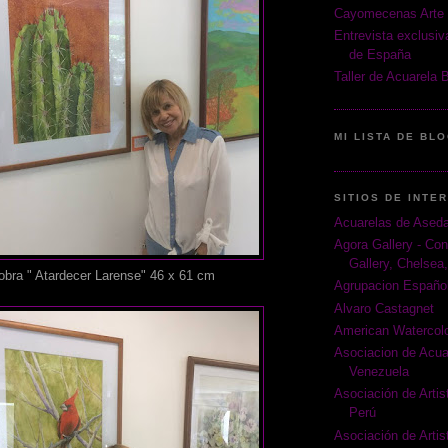
Cayomecenas Arte 
Entrevista exclusi
de España
Taller de Acuarela 
MI LISTA DE BL
SITIOS DE INTE
Acuarelas de Ased
Agora Gallery - Con
Gallery, Chelsea
obra " Atardecer Larense" 46 x 61 cm
Agrupacion Español
Alvaro Castagnet
American Watercolo
Asociacion de Acua
Venezuela
Asociación de Artist
Perú
Asociación de Artis