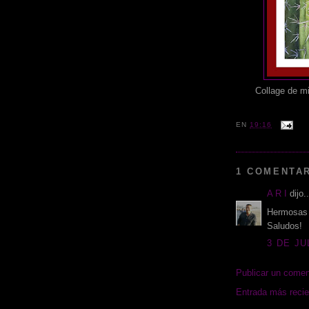
Collage de mi
EN
19:16
1 COMENTAR
A R I
dijo..
Hermosas 
Saludos!
3 DE JU
Publicar un comen
Entrada más recie