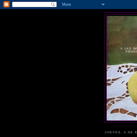
© LAS I
PROHI
JUEVES, 4 DE 