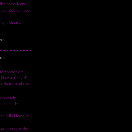
Iberoamericano
va por Zoe Olmedo
Beyla Medina
OGS
RES
a
temporary Art
, Nueva York, NY
a de Acuarelistas
r Society
relistas de
as Allin Llaqta de
tas Plasticos de