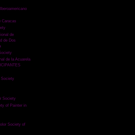
Iberoamericano
e Caracas
ety
ional de
ad de Dos
a
Society
nal de la Acuarela
TICIPANTES
 Society
r Society
y of Painter in
lor Society of