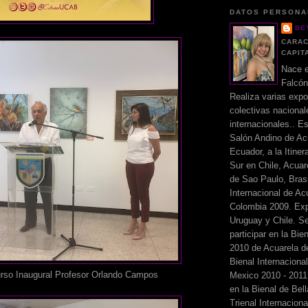
DATOS PERSONA
BE
CARAC
CAPIT
Nace e
Falcón
Realiza varias expo
colectivas nacional
internacionales.. Es
Salón Andino de Ac
Ecuador, a la Itiner
Sur en Chile, Acuar
de Sao Paulo, Brasi
Internacional de Ac
Colombia 2009. Ex
Uruguay y Chile. S
participar en la Bie
2010 de Acuarela de
Bienal Internaciona
rso Inaugural Profesor Orlando Campos
Mexico 2010 - 201
en la Bienal de Bella
Trienal Internacion