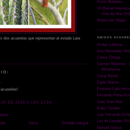
Victor Martinez
VII Bienal Internac
Viña del Mar Chi
Watercolor Magic
AMIGOS ACUARE
s dos acuarelas que representan al estado Lara
Ambar Labruna
Ana Hernandez Me
Carlos Ortega
Carmen Martinez - 
Almeriense
IO:
Cesar Bertel
.
Eglee Manzo
Evaristo Callo Anco
acuarelas!
Fernando Pena-Acu
Juan José Ruiz
LIO DE 2018 A LAS 13:54
Keiko Tanabe
Luis Fernando Eche
tario
Luz de Lourdes Pin
nte
Inicio
Entrada antigua
Manuel Garcia