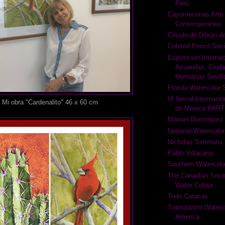
Perú
Cayomecenas Arte 
Contemporaneo
Circulo de Dibujo d
Colored Pencil Soci
Exposicion Internac
Acuarelas, Ciud
Hermanas Sevill
Florida Watercolor 
IX bienal Internacio
Mi obra "Cardenalito" 46 x 60 cm
de Mexico PAR
Manuel Dominguez
National Watercolor
Nicholas Simmons
Pablo Villacana
Southern Watercolo
The Canadian Societ
Water Colour
Todo Caracas
Transparent Waterco
America