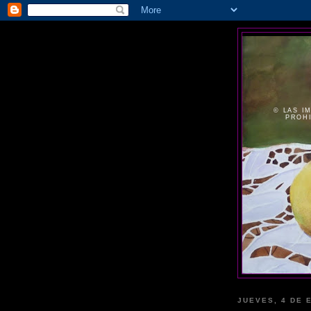
© LAS I
PROHI
JUEVES, 4 DE 