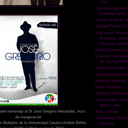
Perú
Cayomecenas Arte 
Contemporaneo
Circulo de Dibujo d
Colored Pencil Soci
Exposicion Internac
Acuarelas, Ciud
Hermanas Sevill
Florida Watercolor 
IX bienal Internacio
de Mexico PAR
Manuel Dominguez
National Watercolor
Nicholas Simmons
Pablo Villacana
Southern Watercolo
The Canadian Societ
Water Colour
rante homenaje al Dr Jose Gregorio Hernandez. Acto
Todo Caracas
de inauguracion
Transparent Waterco
s Multiples de la Universidad Catolica Andres Bellos
America