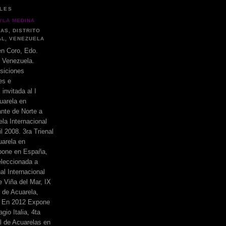
LES
YLA MEDINA
AS, DISTRITO
AL, VENEZUELA
n Coro, Edo.
 Venezuela.
siciones
es e
 invitada al I
uarela en
ante de Norte a
ela Internacional
l 2008. 3ra Trienal
uarela en
pone en España,
eleccionada a
nal Internacional
 Viña del Mar, IX
l de Acuarela,
1 En 2012 Expone
gio Italia, 4ta
al de Acuarelas en