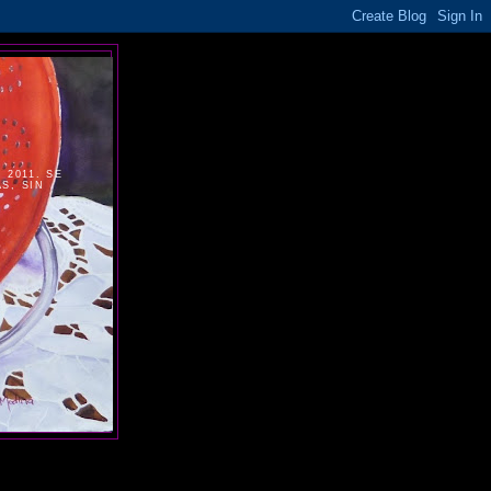
2011. SE
S, SIN