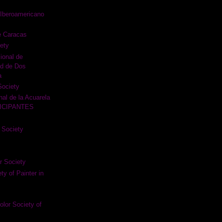
Iberoamericano
e Caracas
ety
ional de
ad de Dos
a
Society
nal de la Acuarela
TICIPANTES
 Society
r Society
y of Painter in
lor Society of