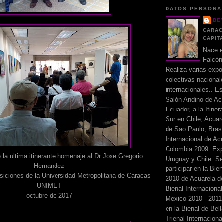
DATOS PERSONA
BE
CARAC
CAPIT
Nace e
Falcón
Realiza varias expo
colectivas nacional
internacionales.. Es
Salón Andino de Ac
Ecuador, a la Itiner
Sur en Chile, Acuar
de Sao Paulo, Brasi
Internacional de Ac
Colombia 2009. Ex
 la ultima itinerante homenaje al Dr Jose Gregorio
Uruguay y Chile. S
Hernandez
participar en la Bie
siciones de la Universidad Metropolitana de Caracas
2010 de Acuarela de
UNIMET
Bienal Internaciona
octubre de 2017
Mexico 2010 - 201
en la Bienal de Bella
Trienal Internacion