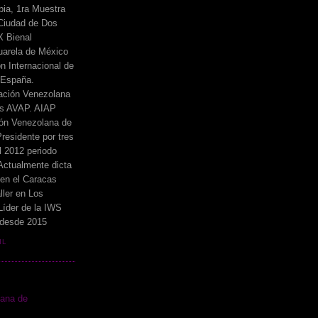
ia, 1ra Muestra
 Ciudad de Dos
X Bienal
uarela de México
n Internacional de
 España.
ación Venezolana
cos AVAP. AIAP
ón Venezolana de
residente por tres
l 2012 periodo
Actualmente dicta
 en el Caracas
ller en Los
íder de la IWS
 desde 2015
IL
lana de