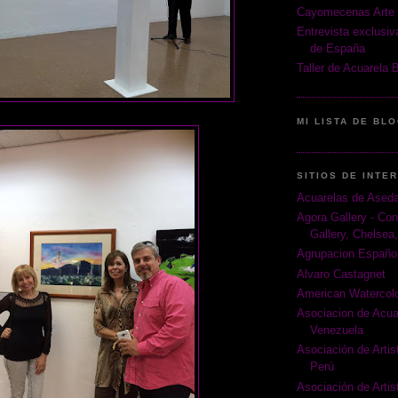
Cayomecenas Arte 
Entrevista exclusi
de España
Taller de Acuarela 
MI LISTA DE BL
SITIOS DE INTE
Acuarelas de Ased
Agora Gallery - Con
Gallery, Chelsea
Agrupacion Español
Alvaro Castagnet
American Watercolo
Asociacion de Acua
Venezuela
Asociación de Artist
Perú
Asociación de Artis