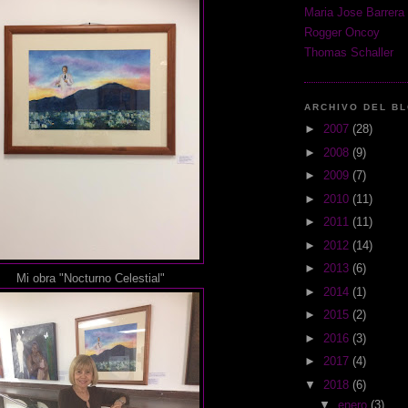
Maria Jose Barrera
Rogger Oncoy
Thomas Schaller
ARCHIVO DEL B
►
2007
(28)
►
2008
(9)
►
2009
(7)
►
2010
(11)
►
2011
(11)
►
2012
(14)
►
2013
(6)
Mi obra "Nocturno Celestial"
►
2014
(1)
►
2015
(2)
►
2016
(3)
►
2017
(4)
▼
2018
(6)
▼
enero
(3)