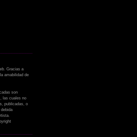
eb. Gracias a
 la amabilidad de
icadas son
s, las cuales no
s, publicadas, o
a debida
tista.
yright