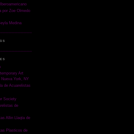
Iberoamericano
va por Zoe Olmedo
Beyla Medina
OGS
RES
a
temporary Art
, Nueva York, NY
a de Acuarelistas
r Society
relistas de
as Allin Llaqta de
tas Plasticos de