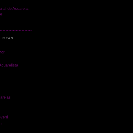
ional de Acuarela,
le
LISTAS
nor
Acuarelista
arelas
verri
o