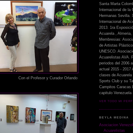
Santa Marta Colomb
Internacional de la
Hermanas Sevilla. 
Internacional de Ac
2013. 1ra Exposició
Acuarela , Almeria,
Membresias: Asoci
de Artistas Plásti
UNESCO. Asociaci
Acuarelistas AVA. P
periodos del 2006 a
actual 2015 - 2017 
clases de Acuarela
ofesor y Curador Orlando
Sports Club y su Ta
Campitos Caracas L
capitulo Venezuela
VER TODO MI PERF
BEYLA MEDINA
Asociacion Venezo
Acuarelistas