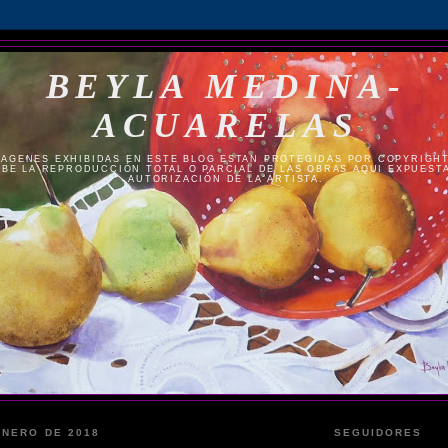
BEYLA MEDINA-
ACUARELAS
MAGENES EXHIBIDAS EN ESTE BLOG ESTAN PROTEGIDAS POR COPYRIGHT 
BE LA REPRODUCCIÓN TOTAL O PARCIAL DE LAS OBRAS AQUI EXPUESTA
AUTORIZACIÓN DE LA ARTISTA.
ENERO DE 2018
SEGUIDORES