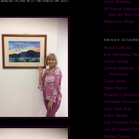
Caracas UCAB el 27 de marzo de 2017
Victor Martinez
VII Bienal Internac
Viña del Mar Chi
Watercolor Magic
AMIGOS ACUARE
Ambar Labruna
Ana Hernandez Me
Carlos Ortega
Carmen Martinez - 
Almeriense
Cesar Bertel
Eglee Manzo
Evaristo Callo Anco
Fernando Pena-Acu
Juan José Ruiz
Keiko Tanabe
Luis Fernando Eche
Luz de Lourdes Pin
Manuel Garcia